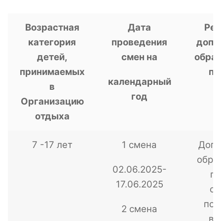
Возрастная
Дата
Ре
категория
проведения
допо
детей,
смен на
обра
принимаемых
пр
календарный
в
год
Организацию
отдыха
7 -17 лет
1 смена
Допо
обра
02.06.2025-
п
17.06.2025
сп
под
2 смена
ви