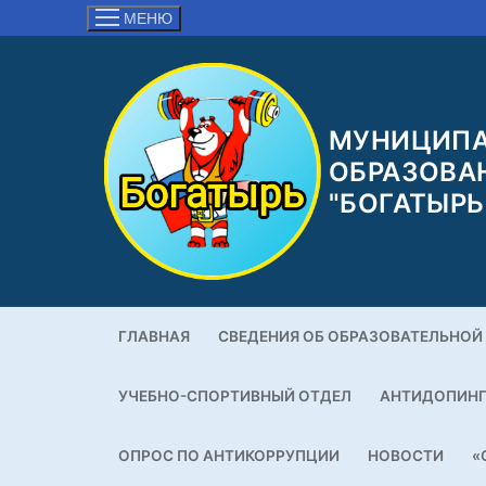
Перейти
МЕНЮ
к
содержимому
МУНИЦИПА
ОБРАЗОВА
"БОГАТЫРЬ
ГЛАВНАЯ
СВЕДЕНИЯ ОБ ОБРАЗОВАТЕЛЬНОЙ
УЧЕБНО-СПОРТИВНЫЙ ОТДЕЛ
АНТИДОПИН
ОПРОС ПО АНТИКОРРУПЦИИ
НОВОСТИ
«