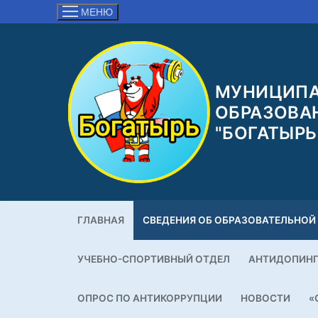
Перейти
МЕНЮ
к
содержимому
МУНИЦИПА
ОБРАЗОВА
"БОГАТЫРЬ
ГЛАВНАЯ
СВЕДЕНИЯ ОБ ОБРАЗОВАТЕЛЬНОЙ
УЧЕБНО-СПОРТИВНЫЙ ОТДЕЛ
АНТИДОПИН
ОПРОС ПО АНТИКОРРУПЦИИ
НОВОСТИ
«