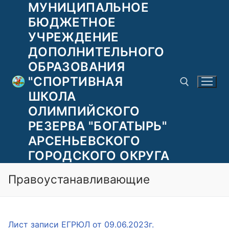
МУНИЦИПАЛЬНОЕ
Перейти
к
БЮДЖЕТНОЕ
содержимому
УЧРЕЖДЕНИЕ
ДОПОЛНИТЕЛЬНОГО
ОБРАЗОВАНИЯ
"СПОРТИВНАЯ
ШКОЛА
ОЛИМПИЙСКОГО
РЕЗЕРВА "БОГАТЫРЬ"
Найти:
АРСЕНЬЕВСКОГО
ГОРОДСКОГО ОКРУГА
Правоустанавливающие
Лист записи ЕГРЮЛ от 09.06.2023г.