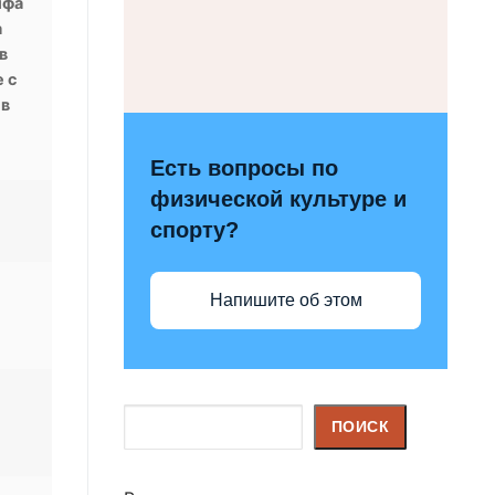
ифа
а
в
 с
 в
Есть вопросы по
физической культуре и
спорту?
Напишите об этом
Поиск
ПОИСК