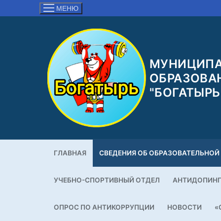
Перейти
МЕНЮ
к
содержимому
МУНИЦИПА
ОБРАЗОВА
"БОГАТЫРЬ
ГЛАВНАЯ
СВЕДЕНИЯ ОБ ОБРАЗОВАТЕЛЬНОЙ
УЧЕБНО-СПОРТИВНЫЙ ОТДЕЛ
АНТИДОПИН
ОПРОС ПО АНТИКОРРУПЦИИ
НОВОСТИ
«