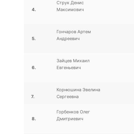
Струк Денис
4.
Максимович
Гончаров Артем
5.
Андреевич
Зайцев Михаил
6.
Евгеньевич
Корнюшина Эвелина
7.
Сергеевна
Горбенков Олег
8.
Дмитриевич