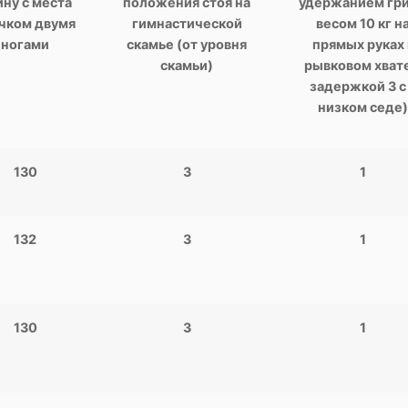
ну с места
положения стоя на
удержанием гр
чком двумя
гимнастической
весом 10 кг н
ногами
скамье (от уровня
прямых руках 
скамьи)
рывковом хвате
задержкой 3 с
низком седе)
130
3
1
132
3
1
130
3
1