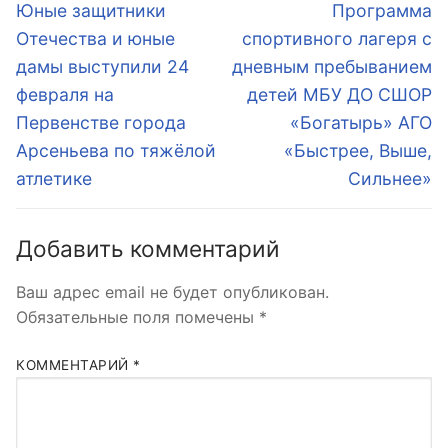
по
Предыдущая
Следующая
Юные защитники
Программа
запись:
запись:
записям
Отечества и юные
спортивного лагеря с
дамы выступили 24
дневным пребыванием
февраля на
детей МБУ ДО СШОР
Первенстве города
«Богатырь» АГО
Арсеньева по тяжёлой
«Быстрее, Выше,
атлетике
Сильнее»
Добавить комментарий
Ваш адрес email не будет опубликован.
Обязательные поля помечены
*
КОММЕНТАРИЙ
*