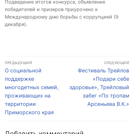
Подведение итогов конкурса, объявление
победителей и призеров приурочено к
Международному дню борьбы с коррупцией (9
декабря).
Навигация
ПРЕДЫДУЩИЙ
СЛЕДУЮЩИЙ
по
Предыдущая
Следующая
О социальной
Фестиваль Трейлов
запись:
запись:
записям
поддержке
«Подари себе
многодетных семей,
здоровье», Трейловый
проживающих на
забег «По тропам
территории
Арсеньева В.К.»
Приморского края
Добавить комментарий