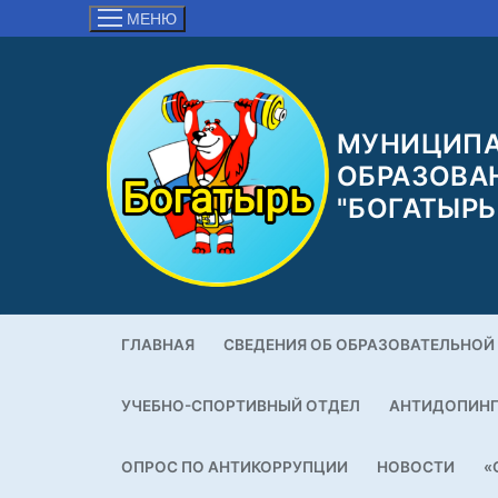
Перейти
МЕНЮ
к
содержимому
МУНИЦИПА
ОБРАЗОВА
"БОГАТЫРЬ
ГЛАВНАЯ
СВЕДЕНИЯ ОБ ОБРАЗОВАТЕЛЬНОЙ
УЧЕБНО-СПОРТИВНЫЙ ОТДЕЛ
АНТИДОПИН
ОПРОС ПО АНТИКОРРУПЦИИ
НОВОСТИ
«