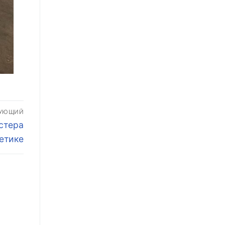
ДУЮЩИЙ
стера
етике