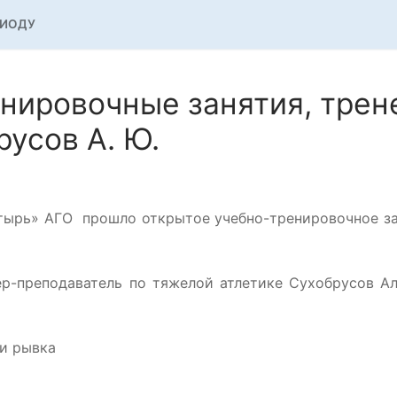
РИОДУ
нировочные занятия, трен
усов А. Ю.
тырь» АГО прошло открытое учебно-тренировочное з
ер-преподаватель по тяжелой атлетике Сухобрусов А
и рывка