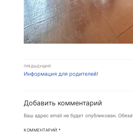
Навигация
ПРЕДЫДУЩИЙ
Предыдущая
по
Информация для родителей!
запись:
записям
Добавить комментарий
Ваш адрес email не будет опубликован.
Обяза
КОММЕНТАРИЙ
*