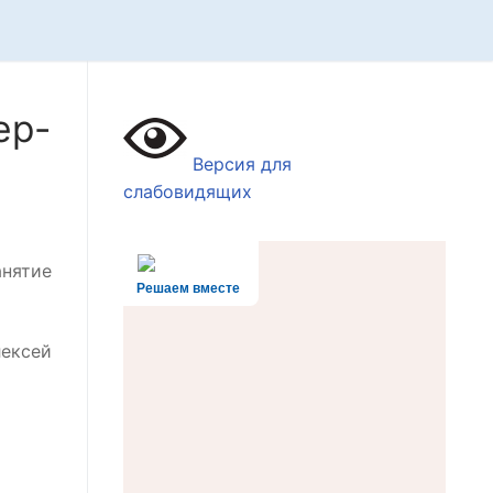
ер-
Версия для
слабовидящих
анятие
Решаем вместе
лексей