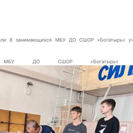
зали 8 занимающихся МБУ ДО СШОР «Богатырь» уч
рация МБУ ДО СШОР «Богатырь» 