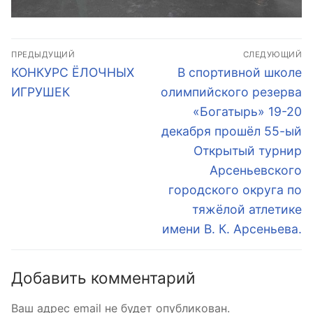
Навигация
ПРЕДЫДУЩИЙ
СЛЕДУЮЩИЙ
по
Предыдущая
Следующая
КОНКУРС ЁЛОЧНЫХ
В спортивной школе
запись:
запись:
записям
ИГРУШЕК
олимпийского резерва
«Богатырь» 19-20
декабря прошёл 55-ый
Открытый турнир
Арсеньевского
городского округа по
тяжёлой атлетике
имени В. К. Арсеньева.
Добавить комментарий
Ваш адрес email не будет опубликован.