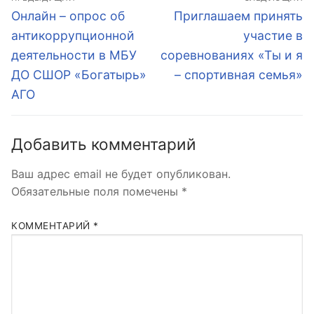
по
Предыдущая
Следующая
Онлайн – опрос об
Приглашаем принять
запись:
запись:
записям
антикоррупционной
участие в
деятельности в МБУ
соревнованиях «Ты и я
ДО СШОР «Богатырь»
– спортивная семья»
АГО
Добавить комментарий
Ваш адрес email не будет опубликован.
Обязательные поля помечены
*
КОММЕНТАРИЙ
*