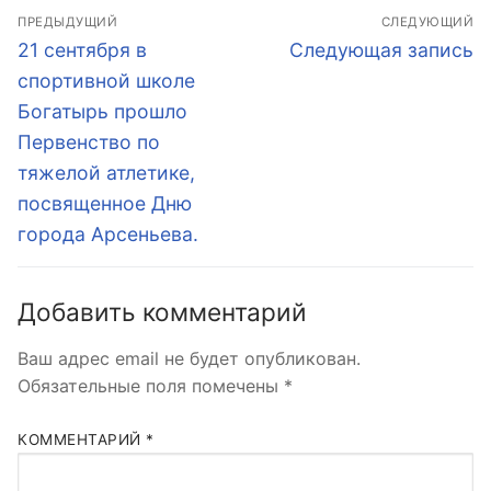
Навигация
ПРЕДЫДУЩИЙ
СЛЕДУЮЩИЙ
по
Предыдущая
Следующая
21 сентября в
Следующая запись
запись:
запись:
записям
спортивной школе
Богатырь прошло
Первенство по
тяжелой атлетике,
посвященное Дню
города Арсеньева.
Добавить комментарий
Ваш адрес email не будет опубликован.
Обязательные поля помечены
*
КОММЕНТАРИЙ
*