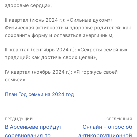
здоровые сердца»,
II квартал (июнь 2024 г.): «Сильные духом»:
Физическая активность и здоровье родителей: как
сохранить форму и оставаться энергичным,
III квартал (сентябрь 2024 г.): «Секреты семейных
традиций: как достичь своих целей»,
IV квартал (ноябрь 2024 г.): «Я горжусь своей
семьей».
План Год семьи на 2024 год
Навигация
ПРЕДЫДУЩИЙ
СЛЕДУЮЩИЙ
по
Предыдущая
Следующая
В Арсеньеве пройдут
Онлайн – опрос об
запись:
запись:
записям
соревнования по
антикоррупционной