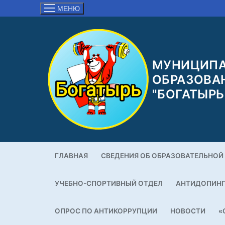
Перейти
МЕНЮ
к
содержимому
МУНИЦИПА
ОБРАЗОВА
"БОГАТЫРЬ
ГЛАВНАЯ
СВЕДЕНИЯ ОБ ОБРАЗОВАТЕЛЬНОЙ
УЧЕБНО-СПОРТИВНЫЙ ОТДЕЛ
АНТИДОПИН
ОПРОС ПО АНТИКОРРУПЦИИ
НОВОСТИ
«