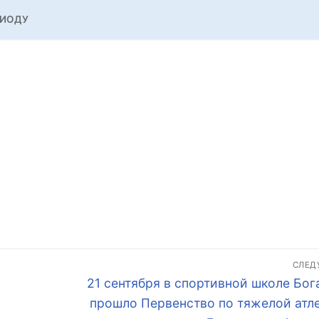
РИОДУ
СЛЕ
Следующая
21 сентября в спортивной школе Бог
запись:
прошло Первенство по тяжелой атле