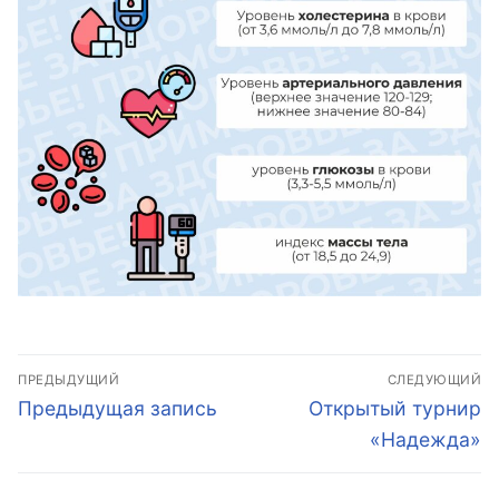
Навигация
ПРЕДЫДУЩИЙ
СЛЕДУЮЩИЙ
по
Предыдущая
Следующая
Предыдущая запись
Открытый турнир
запись:
запись:
записям
«Надежда»